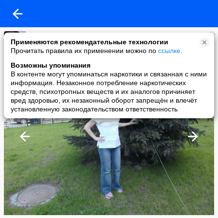
светлана
Применяются рекомендательные технологии
added a photo
Прочитать правила их применении можно по
ссылке
.
22 May в 19:21
Возможны упоминания
В контенте могут упоминаться наркотики и связанная с ними
информация. Незаконное потребление наркотических
средств, психотропных веществ и их аналогов причиняет
вред здоровью, их незаконный оборот запрещён и влечёт
установленную законодательством ответственность