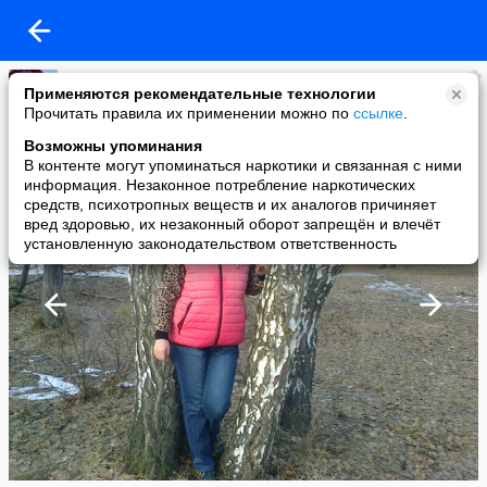
светлана
Применяются рекомендательные технологии
added a photo
Прочитать правила их применении можно по
ссылке
.
22 Mar в 17:01
Возможны упоминания
В контенте могут упоминаться наркотики и связанная с ними
информация. Незаконное потребление наркотических
средств, психотропных веществ и их аналогов причиняет
вред здоровью, их незаконный оборот запрещён и влечёт
установленную законодательством ответственность