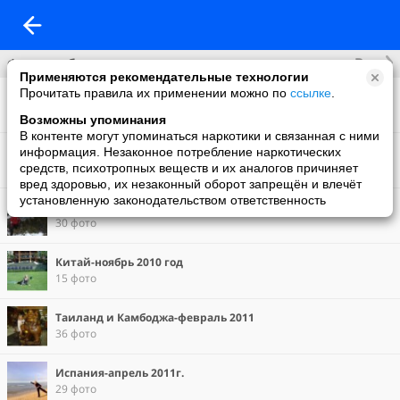
Все
Фотоальбомы
Применяются рекомендательные технологии
Прочитать правила их применении можно по
ссылке
.
Фото со мной
10 фото
Возможны упоминания
В контенте могут упоминаться наркотики и связанная с ними
информация. Незаконное потребление наркотических
1 фото
средств, психотропных веществ и их аналогов причиняет
вред здоровью, их незаконный оборот запрещён и влечёт
установленную законодательством ответственность
Болгария - январь 2011 год
30 фото
Китай-ноябрь 2010 год
15 фото
Таиланд и Камбоджа-февраль 2011
36 фото
Испания-апрель 2011г.
29 фото