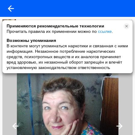
Хадиша Абдрахманова
Применяются рекомендательные технологии
added a photo
Прочитать правила их применении можно по
ссылке
.
05 Jun в 09:45
Возможны упоминания
В контенте могут упоминаться наркотики и связанная с ними
информация. Незаконное потребление наркотических
средств, психотропных веществ и их аналогов причиняет
вред здоровью, их незаконный оборот запрещён и влечёт
установленную законодательством ответственность