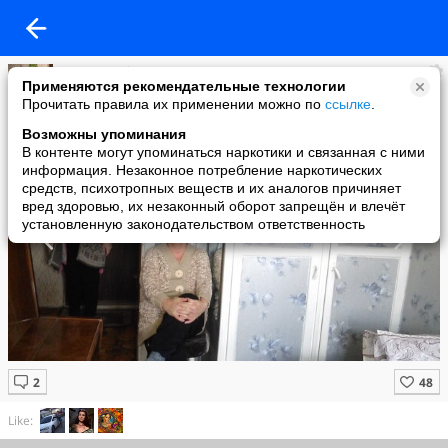
Хадиша Абдрахманова
Применяются рекомендательные технологии
added a photo
Прочитать правила их применении можно по
ссылке
.
25 Jan в 17:21
Возможны упоминания
В контенте могут упоминаться наркотики и связанная с ними
информация. Незаконное потребление наркотических
средств, психотропных веществ и их аналогов причиняет
вред здоровью, их незаконный оборот запрещён и влечёт
установленную законодательством ответственность
Like: