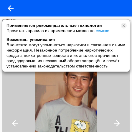
Акмаль)))
Применяются рекомендательные технологии
added a photo
Прочитать правила их применении можно по
ссылке
.
05 Sep в 15:12
Возможны упоминания
В контенте могут упоминаться наркотики и связанная с ними
информация. Незаконное потребление наркотических
средств, психотропных веществ и их аналогов причиняет
вред здоровью, их незаконный оборот запрещён и влечёт
установленную законодательством ответственность