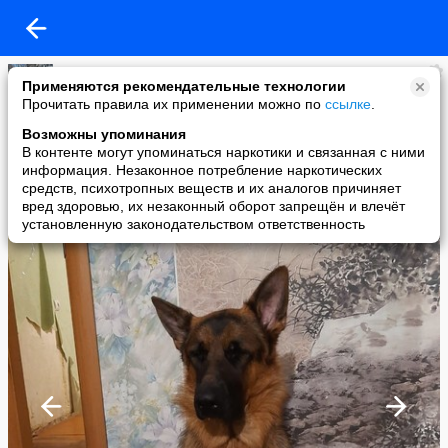
Наталья Акулич
Применяются рекомендательные технологии
added a photo
Прочитать правила их применении можно по
ссылке
.
11 Apr в 15:49
Возможны упоминания
В контенте могут упоминаться наркотики и связанная с ними
информация. Незаконное потребление наркотических
средств, психотропных веществ и их аналогов причиняет
вред здоровью, их незаконный оборот запрещён и влечёт
установленную законодательством ответственность