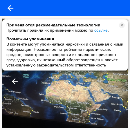
Alena Demidova
Применяются рекомендательные технологии
added a photo
Прочитать правила их применении можно по
ссылке
.
22 Jul в 20:52
Возможны упоминания
В контенте могут упоминаться наркотики и связанная с ними
информация. Незаконное потребление наркотических
средств, психотропных веществ и их аналогов причиняет
вред здоровью, их незаконный оборот запрещён и влечёт
установленную законодательством ответственность