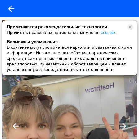
Alena Demidova
Применяются рекомендательные технологии
added a photo
Прочитать правила их применении можно по
ссылке
.
22 Jul в 20:52
Возможны упоминания
В контенте могут упоминаться наркотики и связанная с ними
информация. Незаконное потребление наркотических
средств, психотропных веществ и их аналогов причиняет
вред здоровью, их незаконный оборот запрещён и влечёт
установленную законодательством ответственность