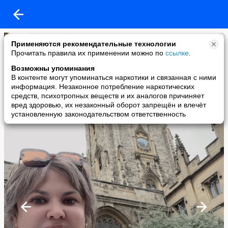
Alena Demidova
Применяются рекомендательные технологии
added a photo
Прочитать правила их применении можно по
ссылке
.
22 Jul в 20:52
Возможны упоминания
В контенте могут упоминаться наркотики и связанная с ними
информация. Незаконное потребление наркотических
средств, психотропных веществ и их аналогов причиняет
вред здоровью, их незаконный оборот запрещён и влечёт
установленную законодательством ответственность