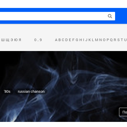
Ш
Щ
Э
Ю
Я
0 .. 9
A
B
C
D
E
F
G
H
I
J
K
L
M
N
O
P
Q
R
S
T
U
'80s
russian chanson
По