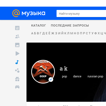
КАТАЛОГ
ПОСЛЕДНИЕ ЗАПРОСЫ
А
Б
В
Г
Д
Е
Ё
Ж
З
И
Й
К
Л
М
Н
О
П
Р
С
Т
У
Ф
Х
Ц
Ч
a k
pop
dance
russian pop