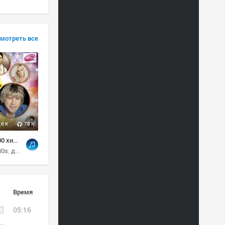
мотреть все
.6 K
70 K
29
21
232
Disco 80-х. 200 хитов на все времена (2013) MP3
Олег Хромов (из Одноклассников)
80s
диско
pop
Время
05:16