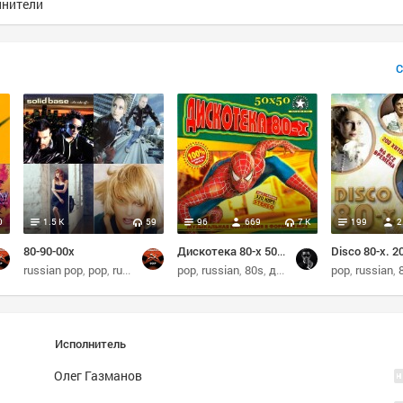
лнители
С
0
1.5 K
59
96
669
7 K
199
2
80-90-00х
Дискотека 80-х 50x50
russian pop
pop
russian
dance
pop
russian
80s
диско
pop
russian
Исполнитель
Олег Газманов