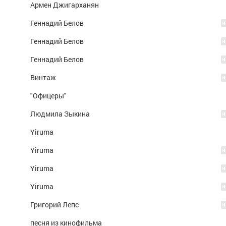
Армен Джигарханян
Геннадий Белов
Геннадий Белов
Геннадий Белов
Винтаж
"Офицеры"
Людмила Зыкина
Yiruma
Yiruma
Yiruma
Yiruma
Григорий Лепс
песня из кинофильма