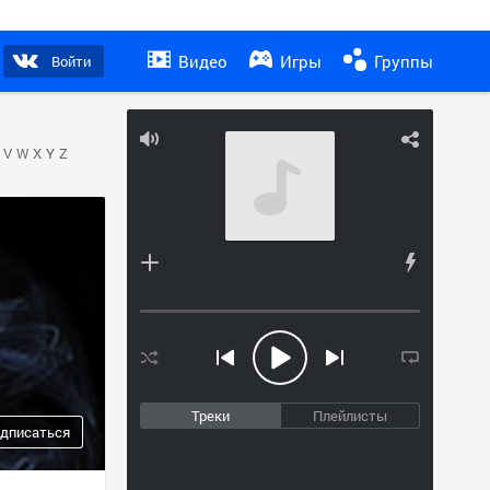
Видео
Игры
Группы
Войти
V
W
X
Y
Z
Треки
Плейлисты
дписаться