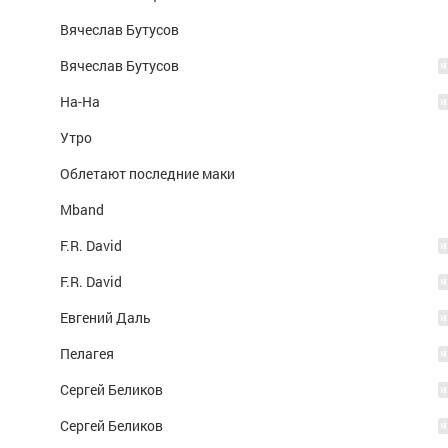
Вячеслав Бутусов
Вячеслав Бутусов
На-На
Утро
Облетают последние маки
Mband
F.R. David
F.R. David
Евгений Даль
Пелагея
Сергей Беликов
Сергей Беликов