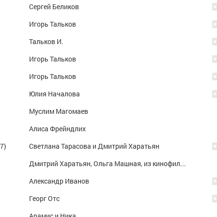
Сергей Беликов
Игорь Тальков
Тальков И.
Игорь Тальков
Игорь Тальков
Юлия Началова
Муслим Магомаев
Алиса Фрейндлих
7)
Светлана Тарасова и Дмитрий Харатьян
Дмитрий Харатьян, Ольга Машная, из кинофильма Гардемарины вперёд!
Александр Иванов
Георг Отс
Арамис и Ника