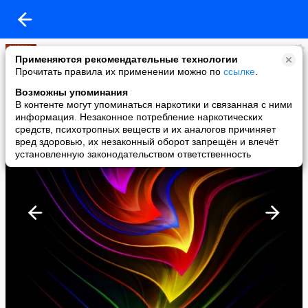
александр кривощёков
Применяются рекомендательные технологии
added a photo
Прочитать правила их применении можно по
ссылке
.
07 Jan в 10:15
Возможны упоминания
В контенте могут упоминаться наркотики и связанная с ними
информация. Незаконное потребление наркотических
средств, психотропных веществ и их аналогов причиняет
вред здоровью, их незаконный оборот запрещён и влечёт
установленную законодательством ответственность