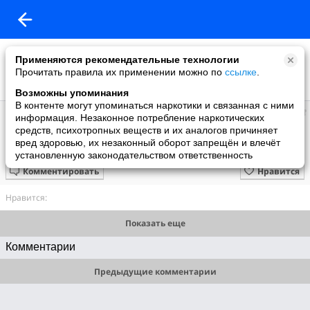
Применяются рекомендательные технологии
Прочитать правила их применении можно по
ссылке
.
Возможны упоминания
В контенте могут упоминаться наркотики и связанная с ними
Алек
информация. Незаконное потребление наркотических
добавил видео
средств, психотропных веществ и их аналогов причиняет
01.10.2019
вред здоровью, их незаконный оборот запрещён и влечёт
IMG_4540
установленную законодательством ответственность
Комментировать
Нравится
Нравится:
Показать еще
Комментарии
Предыдущие комментарии