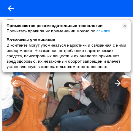
Aleksandr Sikora
Применяются рекомендательные технологии
added a photo
Прочитать правила их применении можно по
ссылке
.
31 Aug в 22:42
Возможны упоминания
В контенте могут упоминаться наркотики и связанная с ними
информация. Незаконное потребление наркотических
средств, психотропных веществ и их аналогов причиняет
вред здоровью, их незаконный оборот запрещён и влечёт
установленную законодательством ответственность