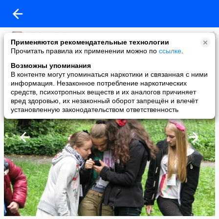
Aleksandr Sikora
Применяются рекомендательные технологии
added a photo
Прочитать правила их применении можно по
ссылке
.
31 Aug в 22:44
Возможны упоминания
В контенте могут упоминаться наркотики и связанная с ними
информация. Незаконное потребление наркотических
средств, психотропных веществ и их аналогов причиняет
вред здоровью, их незаконный оборот запрещён и влечёт
установленную законодательством ответственность