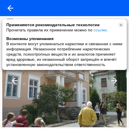
Aleksandr Sikora
Применяются рекомендательные технологии
added a photo
Прочитать правила их применении можно по
ссылке
.
31 Aug в 22:45
Возможны упоминания
В контенте могут упоминаться наркотики и связанная с ними
информация. Незаконное потребление наркотических
средств, психотропных веществ и их аналогов причиняет
вред здоровью, их незаконный оборот запрещён и влечёт
установленную законодательством ответственность