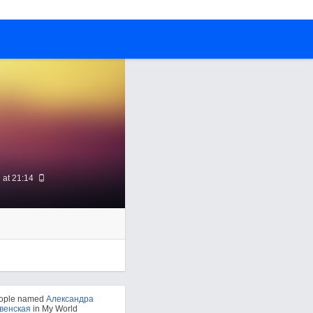
 at 21:14
eople named
Александра
венская
in My World