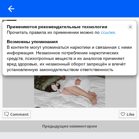
БАА
Применяются рекомендательные технологии
added a photo
Прочитать правила их применении можно по
ссылке
.
06 Aug в 14:40
Возможны упоминания
В контенте могут упоминаться наркотики и связанная с ними
информация. Незаконное потребление наркотических
средств, психотропных веществ и их аналогов причиняет
вред здоровью, их незаконный оборот запрещён и влечёт
установленную законодательством ответственность
Comment
Like
Предыдущие комментарии