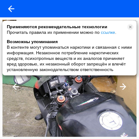
Алекс
Применяются рекомендательные технологии
added a photo
Прочитать правила их применении можно по
ссылке
.
01 Feb в 14:32
Возможны упоминания
В контенте могут упоминаться наркотики и связанная с ними
информация. Незаконное потребление наркотических
средств, психотропных веществ и их аналогов причиняет
вред здоровью, их незаконный оборот запрещён и влечёт
установленную законодательством ответственность