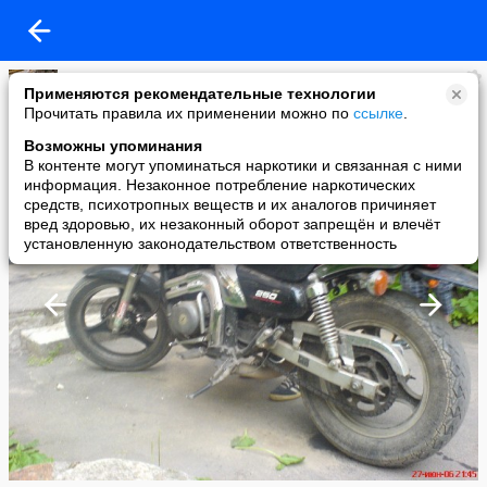
Алекс
Применяются рекомендательные технологии
added a photo
Прочитать правила их применении можно по
ссылке
.
28 Feb в 20:06
Возможны упоминания
В контенте могут упоминаться наркотики и связанная с ними
информация. Незаконное потребление наркотических
средств, психотропных веществ и их аналогов причиняет
вред здоровью, их незаконный оборот запрещён и влечёт
установленную законодательством ответственность