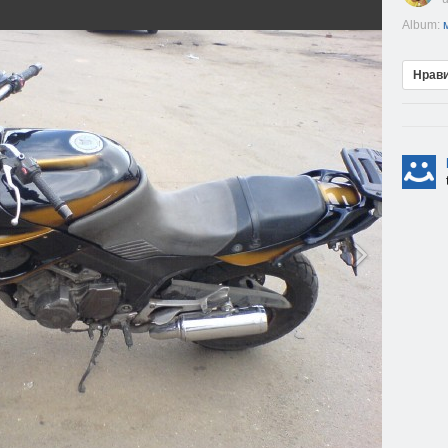
Album:
Нрав