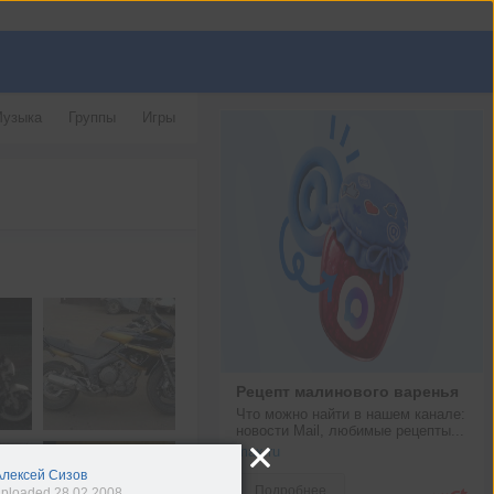
узыка
Группы
Игры
Рецепт малинового варенья
Что можно найти в нашем канале: 
новости Mail, любимые рецепты...
max.ru
Алексей Сизов
Подробнее
ploaded 28.02.2008