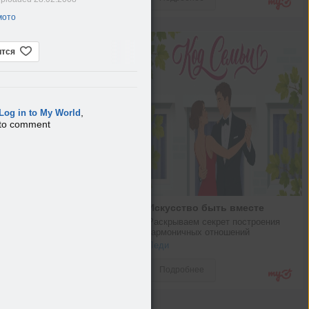
мото
ится
,
Log in to My World
to comment
Искусство быть вместе
Раскрываем секрет построения 
гармоничных отношений
Леди
Подробнее