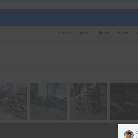
Анкета
Друзья
Фото
Видео
М
u