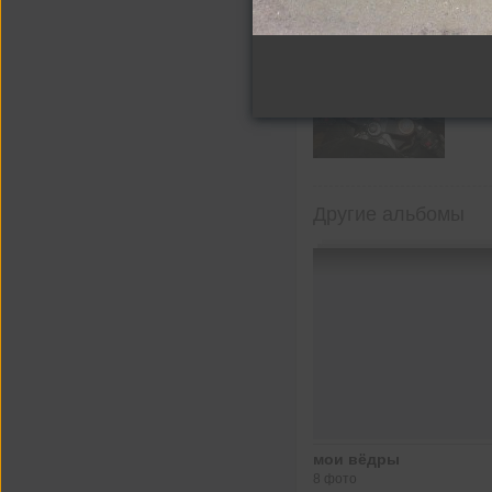
Другие альбомы
мои вёдры
8 фото