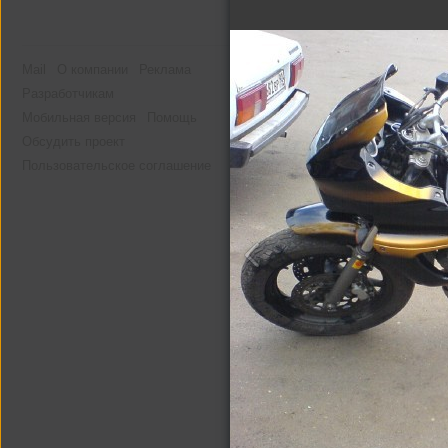
Mail
О компании
Реклама
Разработчикам
Мобильная версия
Помощь
Обсудить проект
Пользовательское соглашение