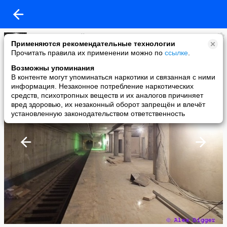
Алекс. Тот самый Алекс.
Применяются рекомендательные технологии
added a photo
Прочитать правила их применении можно по
ссылке
.
24 May в 11:32
Возможны упоминания
В контенте могут упоминаться наркотики и связанная с ними
информация. Незаконное потребление наркотических
средств, психотропных веществ и их аналогов причиняет
вред здоровью, их незаконный оборот запрещён и влечёт
установленную законодательством ответственность