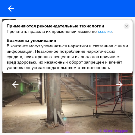
Алекс. Тот самый Алекс.
Применяются рекомендательные технологии
added a photo
Прочитать правила их применении можно по
ссылке
.
24 May в 11:32
Возможны упоминания
В контенте могут упоминаться наркотики и связанная с ними
информация. Незаконное потребление наркотических
средств, психотропных веществ и их аналогов причиняет
вред здоровью, их незаконный оборот запрещён и влечёт
установленную законодательством ответственность