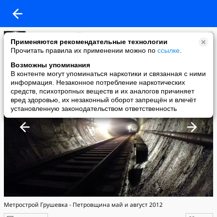
Алекс. Тот самый Алекс.
Применяются рекомендательные технологии
added a photo
Прочитать правила их применении можно по
ссылке
.
16 Aug в 14:34
Возможны упоминания
В контенте могут упоминаться наркотики и связанная с ними
информация. Незаконное потребление наркотических
средств, психотропных веществ и их аналогов причиняет
вред здоровью, их незаконный оборот запрещён и влечёт
установленную законодательством ответственность
Метрострой Грушевка - Петровщина май и август 2012