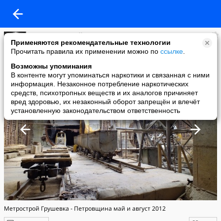
Алекс. Тот самый Алекс.
Применяются рекомендательные технологии
added a photo
Прочитать правила их применении можно по
ссылке
.
16 Aug в 14:35
Возможны упоминания
В контенте могут упоминаться наркотики и связанная с ними
информация. Незаконное потребление наркотических
средств, психотропных веществ и их аналогов причиняет
вред здоровью, их незаконный оборот запрещён и влечёт
установленную законодательством ответственность
Метрострой Грушевка - Петровщина май и август 2012