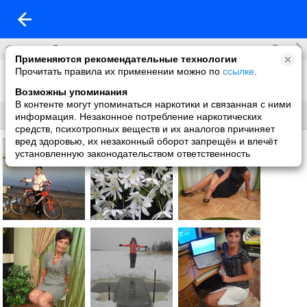
Все
Фотоальбомы
Применяются рекомендательные технологии
Прочитать правила их применении можно по
ссылке
.
Фото со мной
13 фото
Возможны упоминания
В контенте могут упоминаться наркотики и связанная с ними
Все
Без названия
информация. Незаконное потребление наркотических
средств, психотропных веществ и их аналогов причиняет
вред здоровью, их незаконный оборот запрещён и влечёт
установленную законодательством ответственность