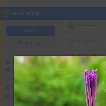
Алина Белова
Войти
Фотографии
Регистрация
Фон на обложку
Лента
Видео
Музыка
Группы
Игры