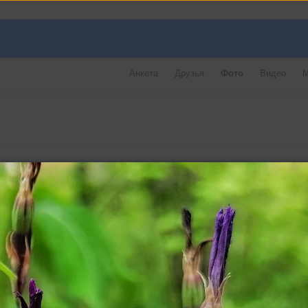
Анкета
Друзья
Фото
Видео
М