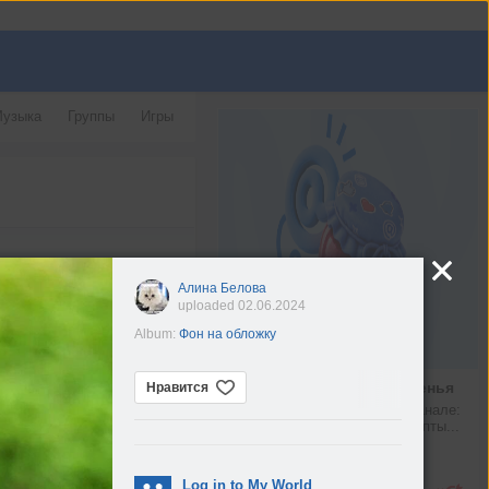
узыка
Группы
Игры
Алина Белова
uploaded 02.06.2024
Album:
Фон на обложку
Рецепт малинового варенья
Нравится
Что можно найти в нашем канале: 
новости Mail, любимые рецепты...
max.ru
,
Log in to My World
Подробнее