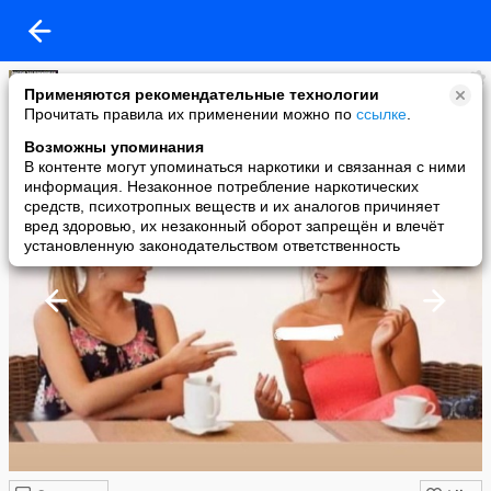
Алина Белова
Применяются рекомендательные технологии
added a photo
Прочитать правила их применении можно по
ссылке
.
03 Sep в 22:07
Возможны упоминания
В контенте могут упоминаться наркотики и связанная с ними
информация. Незаконное потребление наркотических
средств, психотропных веществ и их аналогов причиняет
вред здоровью, их незаконный оборот запрещён и влечёт
установленную законодательством ответственность