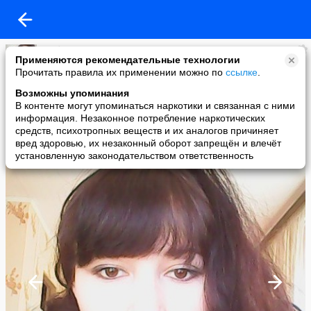
любимая моего мужа:)
Применяются рекомендательные технологии
added a photo
Прочитать правила их применении можно по
ссылке
.
16 Apr в 09:42
Возможны упоминания
В контенте могут упоминаться наркотики и связанная с ними
информация. Незаконное потребление наркотических
средств, психотропных веществ и их аналогов причиняет
вред здоровью, их незаконный оборот запрещён и влечёт
установленную законодательством ответственность