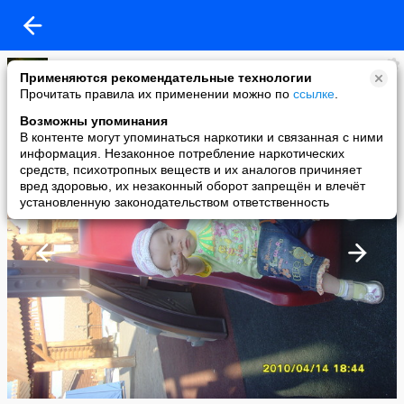
Алиса Гахова(Кушпелева)
Применяются рекомендательные технологии
added a photo
Прочитать правила их применении можно по
ссылке
.
13 May в 11:53
Возможны упоминания
В контенте могут упоминаться наркотики и связанная с ними
информация. Незаконное потребление наркотических
средств, психотропных веществ и их аналогов причиняет
вред здоровью, их незаконный оборот запрещён и влечёт
установленную законодательством ответственность