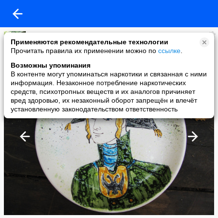
олеся
Применяются рекомендательные технологии
added a photo
Прочитать правила их применении можно по
ссылке
.
07 Sep в 11:16
Возможны упоминания
В контенте могут упоминаться наркотики и связанная с ними
информация. Незаконное потребление наркотических
средств, психотропных веществ и их аналогов причиняет
вред здоровью, их незаконный оборот запрещён и влечёт
установленную законодательством ответственность