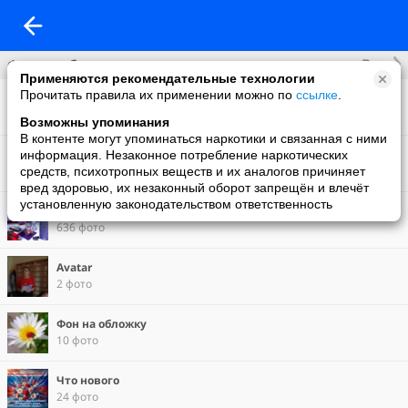
Все
Фотоальбомы
Применяются рекомендательные технологии
Прочитать правила их применении можно по
ссылке
.
Фото со мной
182 фото
Возможны упоминания
В контенте могут упоминаться наркотики и связанная с ними
Избранное
информация. Незаконное потребление наркотических
97 фото
средств, психотропных веществ и их аналогов причиняет
вред здоровью, их незаконный оборот запрещён и влечёт
установленную законодательством ответственность
Анимация
636 фото
Avatar
2 фото
Фон на обложку
10 фото
Что нового
24 фото