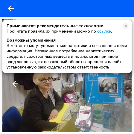
Алмазный инструмент
Применяются рекомендательные технологии
added a photo
Прочитать правила их применении можно по
ссылке
.
18 Apr в 15:33
Возможны упоминания
В контенте могут упоминаться наркотики и связанная с ними
информация. Незаконное потребление наркотических
средств, психотропных веществ и их аналогов причиняет
вред здоровью, их незаконный оборот запрещён и влечёт
установленную законодательством ответственность