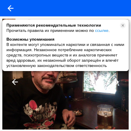
Сергей Захарович
Применяются рекомендательные технологии
added a photo
Прочитать правила их применении можно по
ссылке
.
04 Oct в 20:04
Возможны упоминания
В контенте могут упоминаться наркотики и связанная с ними
информация. Незаконное потребление наркотических
средств, психотропных веществ и их аналогов причиняет
вред здоровью, их незаконный оборот запрещён и влечёт
установленную законодательством ответственность