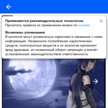
Nicolas
Применяются рекомендательные технологии
added a photo
Прочитать правила их применении можно по
ссылке
.
26 Feb в 14:37
Возможны упоминания
В контенте могут упоминаться наркотики и связанная с ними
информация. Незаконное потребление наркотических
средств, психотропных веществ и их аналогов причиняет
вред здоровью, их незаконный оборот запрещён и влечёт
установленную законодательством ответственность