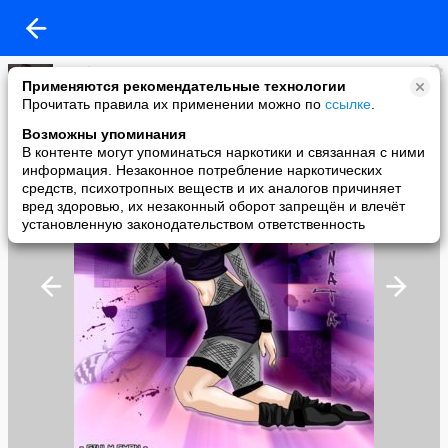
Nicolas
Применяются рекомендательные технологии
added a photo
Прочитать правила их применении можно по
ссылке
.
26 Feb в 14:37
Возможны упоминания
В контенте могут упоминаться наркотики и связанная с ними
информация. Незаконное потребление наркотических
средств, психотропных веществ и их аналогов причиняет
вред здоровью, их незаконный оборот запрещён и влечёт
установленную законодательством ответственность