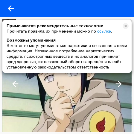
Nicolas
Применяются рекомендательные технологии
added a photo
Прочитать правила их применении можно по
ссылке
.
26 Feb в 14:37
Возможны упоминания
В контенте могут упоминаться наркотики и связанная с ними
информация. Незаконное потребление наркотических
средств, психотропных веществ и их аналогов причиняет
вред здоровью, их незаконный оборот запрещён и влечёт
установленную законодательством ответственность