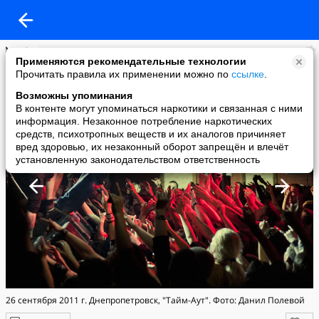
[AMATORY]
Применяются рекомендательные технологии
added a photo
Прочитать правила их применении можно по
ссылке
.
01 Oct в 19:44
Возможны упоминания
В контенте могут упоминаться наркотики и связанная с ними
информация. Незаконное потребление наркотических
средств, психотропных веществ и их аналогов причиняет
вред здоровью, их незаконный оборот запрещён и влечёт
установленную законодательством ответственность
26 сентября 2011 г. Днепропетровск, "Тайм-Аут". Фото: Данил Полевой