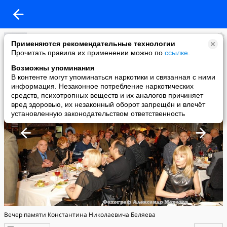
Александр_ Морозов Moscow
Применяются рекомендательные технологии
added a photo
Прочитать правила их применении можно по
ссылке
.
24 Jun в 14:47
Возможны упоминания
В контенте могут упоминаться наркотики и связанная с ними
информация. Незаконное потребление наркотических
средств, психотропных веществ и их аналогов причиняет
вред здоровью, их незаконный оборот запрещён и влечёт
установленную законодательством ответственность
Вечер памяти Константина Николаевича Беляева