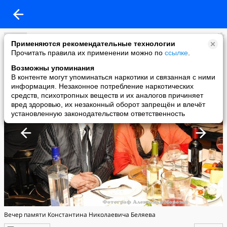
Александр_ Морозов Moscow
Применяются рекомендательные технологии
added a photo
Прочитать правила их применении можно по
ссылке
.
24 Jun в 14:47
Возможны упоминания
В контенте могут упоминаться наркотики и связанная с ними
информация. Незаконное потребление наркотических
средств, психотропных веществ и их аналогов причиняет
вред здоровью, их незаконный оборот запрещён и влечёт
установленную законодательством ответственность
Вечер памяти Константина Николаевича Беляева