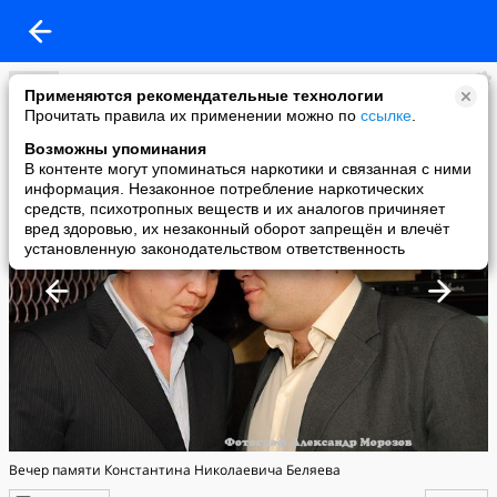
Александр_ Морозов Moscow
Применяются рекомендательные технологии
added a photo
Прочитать правила их применении можно по
ссылке
.
24 Jun в 15:01
Возможны упоминания
В контенте могут упоминаться наркотики и связанная с ними
информация. Незаконное потребление наркотических
средств, психотропных веществ и их аналогов причиняет
вред здоровью, их незаконный оборот запрещён и влечёт
установленную законодательством ответственность
Вечер памяти Константина Николаевича Беляева