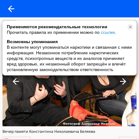
Александр_ Морозов Moscow
Применяются рекомендательные технологии
added a photo
Прочитать правила их применении можно по
ссылке
.
24 Jun в 15:01
Возможны упоминания
В контенте могут упоминаться наркотики и связанная с ними
информация. Незаконное потребление наркотических
средств, психотропных веществ и их аналогов причиняет
вред здоровью, их незаконный оборот запрещён и влечёт
установленную законодательством ответственность
Вечер памяти Константина Николаевича Беляева