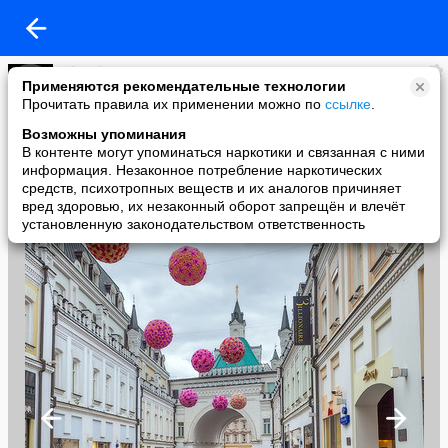
FiloSofeM
Применяются рекомендательные технологии
added a photo
Прочитать правила их применении можно по
ссылке
.
06 Nov в 15:34
Возможны упоминания
В контенте могут упоминаться наркотики и связанная с ними
информация. Незаконное потребление наркотических
средств, психотропных веществ и их аналогов причиняет
вред здоровью, их незаконный оборот запрещён и влечёт
установленную законодательством ответственность