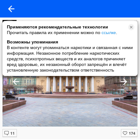
FiloSofeM
Применяются рекомендательные технологии
added a photo
Прочитать правила их применении можно по
ссылке
.
16 Nov в 00:12
Возможны упоминания
В контенте могут упоминаться наркотики и связанная с ними
информация. Незаконное потребление наркотических
средств, психотропных веществ и их аналогов причиняет
вред здоровью, их незаконный оборот запрещён и влечёт
установленную законодательством ответственность