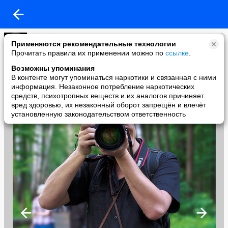
FiloSofeM
Применяются рекомендательные технологии
added a photo
Прочитать правила их применении можно по
ссылке
.
30 Jun в 21:31
Возможны упоминания
В контенте могут упоминаться наркотики и связанная с ними
информация. Незаконное потребление наркотических
средств, психотропных веществ и их аналогов причиняет
вред здоровью, их незаконный оборот запрещён и влечёт
установленную законодательством ответственность