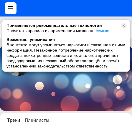
Применяются рекомендательные технологии
Прочитать правила их применении можно по
Каталог
Рекомендации
ссылке
.
Возможны упоминания
В контенте могут упоминаться наркотики и связанная с ними
информация. Незаконное потребление наркотических
средств, психотропных веществ и их аналогов причиняет
ɟɟɐpoʞןoʍ ♂
вред здоровью, их незаконный оборот запрещён и влечёт
установленную законодательством ответственность
1 трек
Треки
Плейлисты