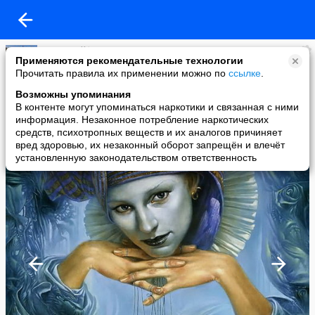
Анатолий*
Применяются рекомендательные технологии
added a photo
Прочитать правила их применении можно по
ссылке
.
23 Apr в 14:51
Возможны упоминания
В контенте могут упоминаться наркотики и связанная с ними
информация. Незаконное потребление наркотических
средств, психотропных веществ и их аналогов причиняет
вред здоровью, их незаконный оборот запрещён и влечёт
установленную законодательством ответственность