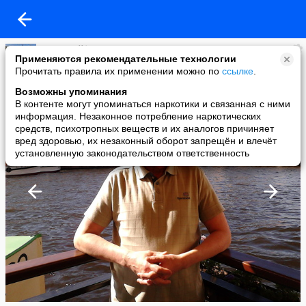
Анатолий*
Применяются рекомендательные технологии
added a photo
Прочитать правила их применении можно по
ссылке
.
04 Jun в 18:08
Возможны упоминания
В контенте могут упоминаться наркотики и связанная с ними
информация. Незаконное потребление наркотических
средств, психотропных веществ и их аналогов причиняет
вред здоровью, их незаконный оборот запрещён и влечёт
установленную законодательством ответственность