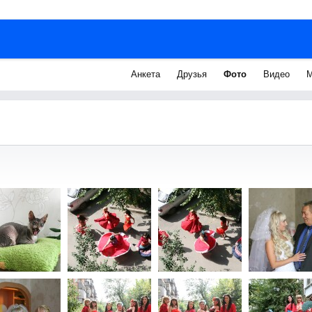
Анкета
Друзья
Фото
Видео
М