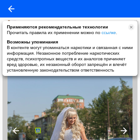
Анчуговочка
Применяются рекомендательные технологии
added a photo
Прочитать правила их применении можно по
ссылке
.
26 Sep в 20:13
Возможны упоминания
В контенте могут упоминаться наркотики и связанная с ними
информация. Незаконное потребление наркотических
средств, психотропных веществ и их аналогов причиняет
вред здоровью, их незаконный оборот запрещён и влечёт
установленную законодательством ответственность